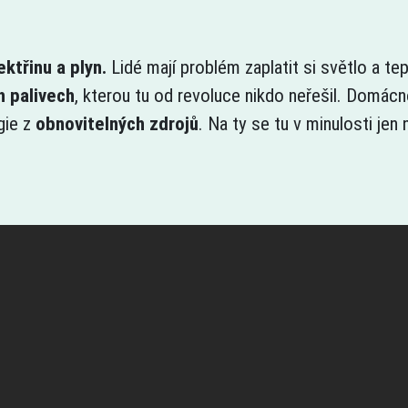
ktřinu a plyn.
Lidé mají problém zaplatit si světlo a tep
h palivech
, kterou tu od revoluce nikdo neřešil. Domácn
gie z
obnovitelných zdrojů
. Na ty se tu v minulosti je